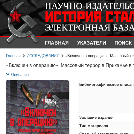
НАУЧНО-ИЗДАТЕЛЬ
НАУЧНО-ИЗДАТЕЛЬ
ИСТОРИЯ СТА
ИСТОРИЯ СТА
ЭЛЕКТРОННАЯ БАЗ
ЭЛЕКТРОННАЯ БАЗ
ГЛАВНАЯ
УКАЗАТЕЛИ
ПОИСК
Главная
ИССЛЕДОВАНИЯ
«Включен в операцию». Массовый тер
«Включен в операцию». Массовый террор в Прикамье в 1
Описание
Библиографическое описан
Заглавие издания
Тип материала
Свед. об ответственности