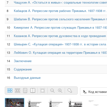
7
Чащухин А. «Остаться в живых»: социальные технологии советс
8
Кабацков А. Репрессии против рабочих Прикамья. 1937-1938 гг.
9
Шабалин В. Репрессии против сельского населения Прикамья 
10
Кимерлинг А. Репрессии против служащих Прикамья в 1937-193
11
Казанков А. Репрессии против духовенства в ходе проведения к
12
Шевырин С. «Кулацкая операция» 1937-1938 гг. в истории села
13
Лейбович О. Кулацкая операция на территории Прикамья в 1937
14
Заключение
15
Содержание
16
Выходные данные
Код вставки