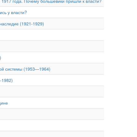
 1917 года. Почему большевики пришли к власти?
ись у власти?
 наследие (1921-1929)
)
кой системы (1953—1964)
-1982)
цине