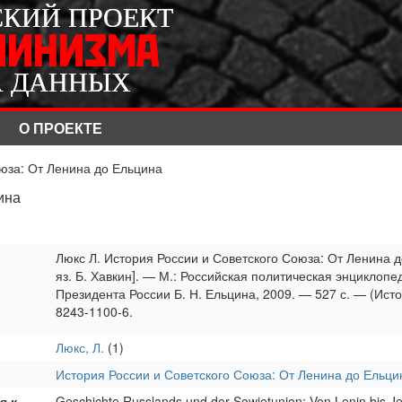
СКИЙ ПРОЕКТ
СКИЙ ПРОЕКТ
ЛИНИЗМА
ЛИНИЗМА
А ДАННЫХ
А ДАННЫХ
О ПРОЕКТЕ
юза: От Ленина до Ельцина
ина
Люкс Л. История России и Советского Союза: От Ленина до
яз. Б. Хавкин]. — М.: Российская политическая энцикло
Президента России Б. Н. Ельцина, 2009. — 527 с. — (Ист
8243-1100-6.
ы
Люкс, Л.
(1)
История России и Советского Союза: От Ленина до Ельци
я к
Geschichte Russlands und der Sowjetunion: Von Lenin bis Je