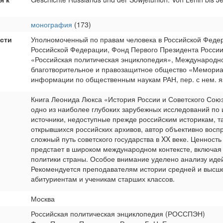
монография
(173)
ости
Уполномоченный по правам человека в Российской Федер
Российской Федерации, Фонд Первого Президента России 
«Российская политическая энциклопедия», Международно
благотворительное и правозащитное общество «Мемориал
информации по общественным наукам РАН, пер. с нем. яз
Книга Леонида Люкса «История России и Советского Союз
одно из наиболее глубоких зарубежных исследований по 
источники, недоступные прежде российским историкам, т
открывшихся российских архивов, автор объективно восп
сложный путь советского государства в XX веке. Ценность
предстает в широком международном контексте, включа
политики страны. Особое внимание уделено анализу идей
Рекомендуется преподавателям истории средней и высше
абитуриентам и ученикам старших классов.
Москва
Российская политическая энциклопедия (РОССПЭН)