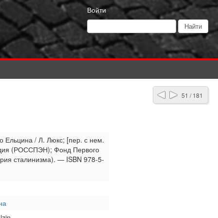
Войти
51 / 181
 Ельцина / Л. Люкс; [пер. с нем.
педия (РОССПЭН); Фонд Первого
ория сталинизма). — ISBN 978-5-
на
lzin