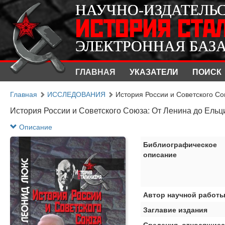
НАУЧНО-ИЗДАТЕЛЬ
НАУЧНО-ИЗДАТЕЛЬ
ИСТОРИЯ СТА
ИСТОРИЯ СТА
ЭЛЕКТРОННАЯ БАЗ
ЭЛЕКТРОННАЯ БАЗ
ГЛАВНАЯ
УКАЗАТЕЛИ
ПОИСК
Главная
ИССЛЕДОВАНИЯ
История России и Советского Со
История России и Советского Союза: От Ленина до Ельц
Описание
Библиографическое
описание
Автор научной работ
Заглавие издания
Сведения, относящиес