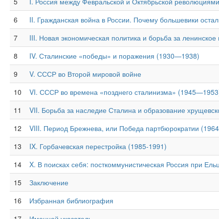
5
I. Россия между Февральской и Октябрьской революциями
6
II. Гражданская война в России. Почему большевики остал
7
III. Новая экономическая политика и борьба за ленинское
8
IV. Сталинские «победы» и поражения (1930—1938)
9
V. СССР во Второй мировой войне
10
VI. СССР во времена «позднего сталинизма» (1945—1953
11
VII. Борьба за наследие Сталина и образование хрущевс
12
VIII. Период Брежнева, или Победа партбюрократии (1964
13
IX. Горбачевская перестройка (1985-1991)
14
X. В поисках себя: посткоммунистическая Россия при Ель
15
Заключение
16
Избранная библиография
17
Именной указатель