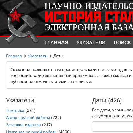
НАУЧНО-ИЗДАТЕЛЬ
НАУЧНО-ИЗДАТЕЛЬ
ИСТОРИЯ СТА
ИСТОРИЯ СТА
ЭЛЕКТРОННАЯ БАЗ
ЭЛЕКТРОННАЯ БАЗ
ГЛАВНАЯ
УКАЗАТЕЛИ
ПОИСК
Главная
Указатели
Даты
Указатели позволяют вам просмотреть какие типы метаданны
коллекции, какие значения они принимают, а также сколько и
публикации отмечены этими значениями.
Указатели
Даты (426)
Все даты, упоминаем
Тематика
(591)
документов не указ
Автор научной работы
(722)
Заглавие издания
(217)
Название научной работы
(4990)