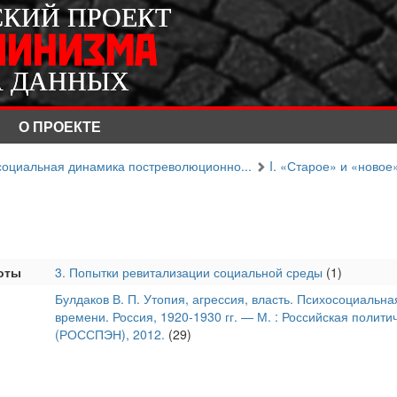
СКИЙ ПРОЕКТ
СКИЙ ПРОЕКТ
ЛИНИЗМА
ЛИНИЗМА
А ДАННЫХ
А ДАННЫХ
О ПРОЕКТЕ
осоциальная динамика постреволюционно...
I. «Старое» и «новое
оты
3. Попытки ревитализации социальной среды
(1)
Булдаков В. П. Утопия, агрессия, власть. Психосоциаль
времени. Россия, 1920-1930 гг. — М. : Российская полит
(РОССПЭН), 2012.
(29)