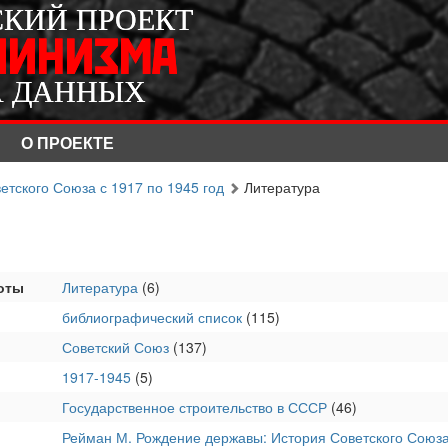
СКИЙ ПРОЕКТ
СКИЙ ПРОЕКТ
ЛИНИЗМА
ЛИНИЗМА
А ДАННЫХ
А ДАННЫХ
О ПРОЕКТЕ
тского Союза с 1917 по 1945 год
Литература
оты
Литература
(6)
библиографический список
(115)
Советский Союз
(137)
1917-1945
(5)
Государственное строительство в СССР
(46)
Рейман М. Рождение державы: История Советского Союза 