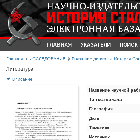
НАУЧНО-ИЗДАТЕЛЬ
НАУЧНО-ИЗДАТЕЛЬ
ИСТОРИЯ СТА
ИСТОРИЯ СТА
ЭЛЕКТРОННАЯ БАЗ
ЭЛЕКТРОННАЯ БАЗ
ГЛАВНАЯ
УКАЗАТЕЛИ
ПОИСК
Главная
ИССЛЕДОВАНИЯ
Рождение державы: История Сове
Литература
Описание
Название научной раб
Тип материала
География
Даты
Тематика
Источник