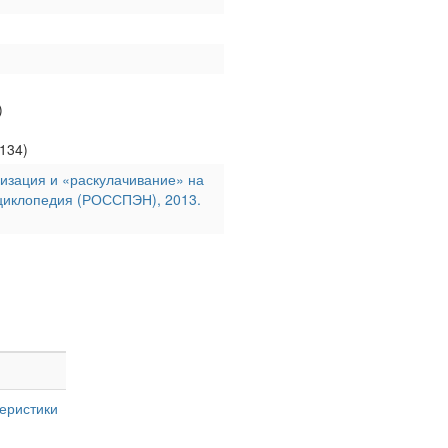
)
134)
визация и «раскулачивание» на
энциклопедия (РОССПЭН), 2013.
еристики