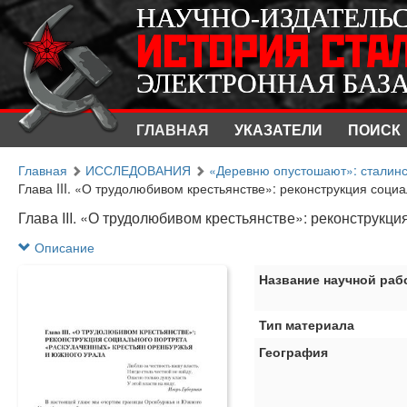
НАУЧНО-ИЗДАТЕЛЬ
НАУЧНО-ИЗДАТЕЛЬ
ИСТОРИЯ СТА
ИСТОРИЯ СТА
ЭЛЕКТРОННАЯ БАЗ
ЭЛЕКТРОННАЯ БАЗ
ГЛАВНАЯ
УКАЗАТЕЛИ
ПОИСК
Главная
ИССЛЕДОВАНИЯ
«Деревню опустошают»: сталинск
Глава III. «О трудолюбивом крестьянстве»: реконструкция социал
Глава III. «О трудолюбивом крестьянстве»: реконструк
Описание
Название научной раб
Тип материала
География