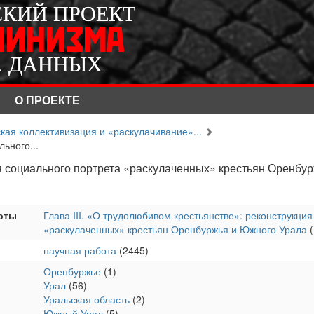
СКИЙ ПРОЕКТ
СКИЙ ПРОЕКТ
ЛИНИЗМА
ЛИНИЗМА
А ДАННЫХ
А ДАННЫХ
О ПРОЕКТЕ
ая коллективизация и «раскулачивание»...
ьного...
ция социального портрета «раскулаченных» крестьян Оренбу
оты
Глава III. «О трудолюбивом крестьянстве»: реконструкци
«раскулаченных» крестьян Оренбуржья и Южного Урала
(
научная работа
(2445)
Оренбуржье
(1)
Урал
(56)
Уральская область
(2)
Южный Урал
(5)