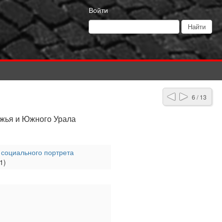
Войти
6 / 13
ржья и Южного Урала
я социального портрета
1)