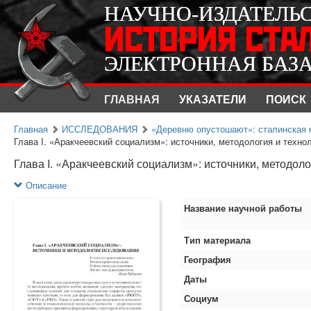
НАУЧНО-ИЗДАТЕЛЬ
НАУЧНО-ИЗДАТЕЛЬ
ИСТОРИЯ СТА
ИСТОРИЯ СТА
ЭЛЕКТРОННАЯ БАЗ
ЭЛЕКТРОННАЯ БАЗ
ГЛАВНАЯ
УКАЗАТЕЛИ
ПОИСК
Главная
ИССЛЕДОВАНИЯ
«Деревню опустошают»: сталинская к
Глава I. «Аракчеевский социализм»: источники, методология и технол
Глава I. «Аракчеевский социализм»: источники, методол
Описание
Название научной работы
Тип материала
География
Даты
Социум