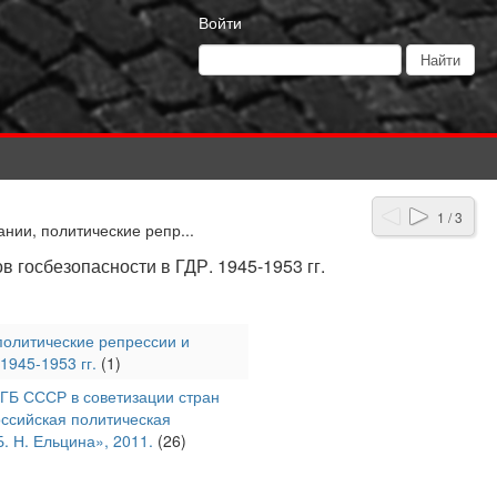
Войти
1 / 3
ии, политические репр...
госбезопасности в ГДР. 1945-1953 гг.
олитические репрессии и
1945-1953 гг.
(1)
МГБ СССР в советизации стран
оссийская политическая
. Н. Ельцина», 2011.
(26)