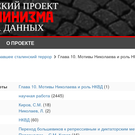
СКИЙ ПРОЕКТ
СКИЙ ПРОЕКТ
ЛИНИЗМА
ЛИНИЗМА
А ДАННЫХ
А ДАННЫХ
О ПРОЕКТЕ
язавшее сталинский террор
Глава 10. Мотивы Николаева и роль 
оты
Глава 10. Мотивы Николаева и роль НКВД
(1)
научная работа
(2445)
Киров, С.М.
(18)
Николаев, Л.
(2)
НКВД
(60)
Переход большевиков к репрессивным и диктаторским м
Персоналии -- С.М. Киров
(16)