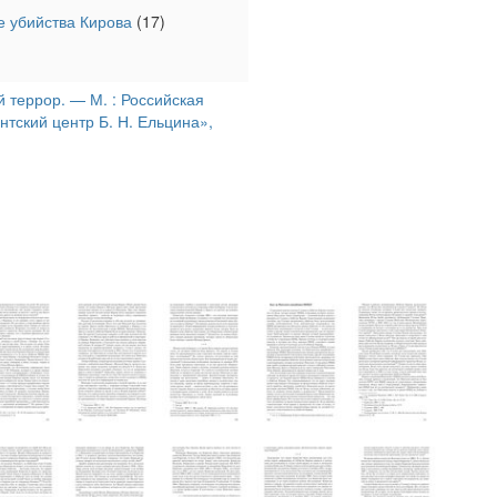
е убийства Кирова
(17)
й террор. — М. : Российская
тский центр Б. Н. Ельцина»,