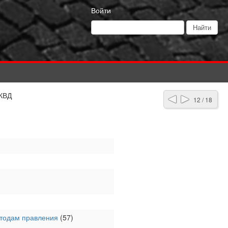
Войти
НКВД
12 / 18
етодам правления
(57)