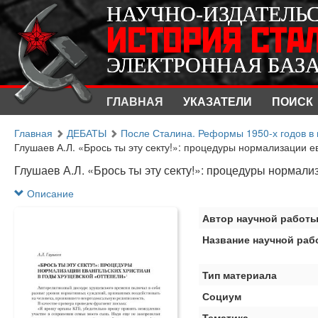
НАУЧНО-ИЗДАТЕЛЬ
НАУЧНО-ИЗДАТЕЛЬ
ИСТОРИЯ СТА
ИСТОРИЯ СТА
ЭЛЕКТРОННАЯ БАЗ
ЭЛЕКТРОННАЯ БАЗ
ГЛАВНАЯ
УКАЗАТЕЛИ
ПОИСК
Главная
ДЕБАТЫ
После Сталина. Реформы 1950-х годов в к
Глушаев А.Л. «Брось ты эту секту!»: процедуры нормализации ев
Глушаев А.Л. «Брось ты эту секту!»: процедуры нормали
Описание
Автор научной работ
Название научной раб
Тип материала
Социум
Тематика