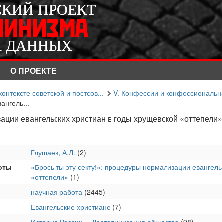
СКИЙ ПРОЕКТ
СКИЙ ПРОЕКТ
ЛИНИЗМА
ЛИНИЗМА
А ДАННЫХ
А ДАННЫХ
О ПРОЕКТЕ
онтексте советской и постсов...
V. Конфессии и конфессиональн
ангель...
зации евангельских христиан в годы хрущевской «оттепели»
ы
Глушаев, А.Л.
(2)
оты
«Брось ты эту секту!»: процедуры нормализации евангель
«оттепели»
(1)
научная работа
(2445)
Евангельские христиане
(7)
История России -- Десталинизация общества
(98)