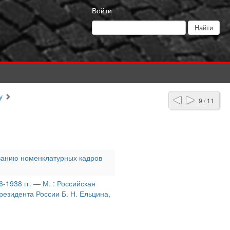
Войти
у
9 / 11
ванию номенклатурных кадров
-1938 гг. — М. : Российская
езидента России Б. Н. Ельцина,