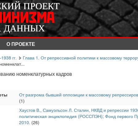
СКИЙ ПРОЕКТ
СКИЙ ПРОЕКТ
ЛИНИЗМА
ЛИНИЗМА
А ДАННЫХ
А ДАННЫХ
О ПРОЕКТЕ
1938 гг.
Глава 1. От репрессивной политики к массовому террор
оменклат...
ованию номенклатурных кадров
оты
От разгрома бывшей оппозиции к массовому репрессиро
(1)
Хаустов В., Самуэльсон Л. Сталин, НКВД и репрессии 1936
политическая энциклопедия (РОССПЭН); Фонд первого Пр
2010.
(26)