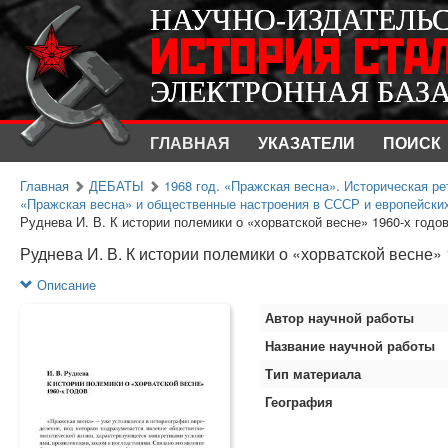
НАУЧНО-ИЗДАТЕЛЬ
НАУЧНО-ИЗДАТЕЛЬ
ИСТОРИЯ СТА
ИСТОРИЯ СТА
ЭЛЕКТРОННАЯ БАЗ
ЭЛЕКТРОННАЯ БАЗ
ГЛАВНАЯ
УКАЗАТЕЛИ
ПОИСК
Главная
ДЕБАТЫ
1968 год. «Пражская весна». Историческая ре
«Пражская весна» и общественные настроения в СССР и европейских 
Руднева И. В. К истории полемики о «хорватской весне» 1960-х годо
Руднева И. В. К истории полемики о «хорватской весне» 
Описание
Автор научной работы
Название научной работы
Тип материала
География