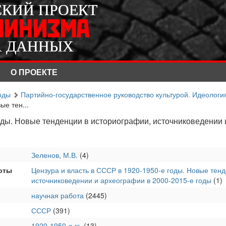
СКИЙ ПРОЕКТ
СКИЙ ПРОЕКТ
ЛИНИЗМА
ЛИНИЗМА
А ДАННЫХ
А ДАННЫХ
О ПРОЕКТЕ
оды
Партийно-государственное руководство культурой. Идеологи
ые тен...
годы. Новые тенденции в историографии, источниковедении 
ы
Зеленов, М.В.
(4)
оты
Цензура и власть в СССР в 1920-1950-е годы. Новые тен
источниковедении и археографии в 2000-2015-е годы
(1)
научная работа
(2445)
СССР
(391)
1920-1950-е гг.
(13)