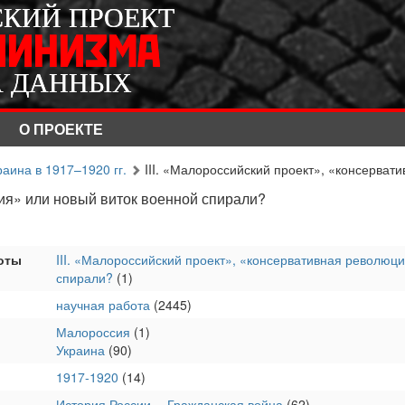
СКИЙ ПРОЕКТ
СКИЙ ПРОЕКТ
ЛИНИЗМА
ЛИНИЗМА
А ДАННЫХ
А ДАННЫХ
О ПРОЕКТЕ
аина в 1917–1920 гг.
III. «Малороссийский проект», «консервати
ция» или новый виток военной спирали?
оты
III. «Малороссийский проект», «консервативная революц
спирали?
(1)
научная работа
(2445)
Малороссия
(1)
Украина
(90)
1917-1920
(14)
История России -- Гражданская война
(62)