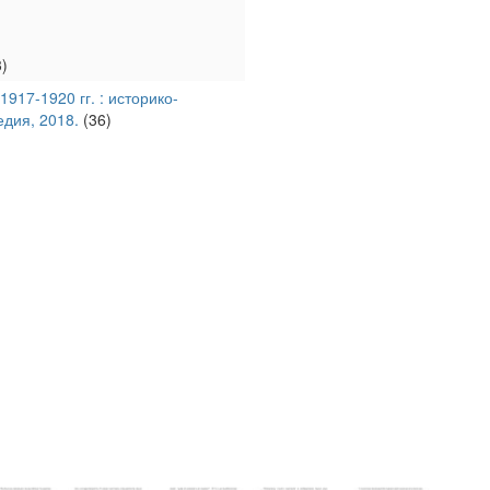
)
917-1920 гг. : историко-
едия, 2018.
(36)