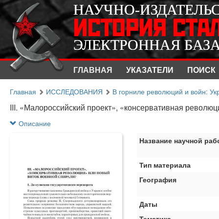
НАУЧНО-ИЗДАТЕЛЬ
НАУЧНО-ИЗДАТЕЛЬ
ИСТОРИЯ СТА
ИСТОРИЯ СТА
ЭЛЕКТРОННАЯ БАЗ
ЭЛЕКТРОННАЯ БАЗ
ГЛАВНАЯ
УКАЗАТЕЛИ
ПОИСК
Главная
ИССЛЕДОВАНИЯ
В горниле революций и войн: Укр
III. «Малороссийский проект», «консервативная револю
Описание
Название научной раб
Тип материала
География
Даты
Тематика