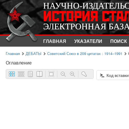
НАУЧНО-ИЗДАТЕЛЬ
НАУЧНО-ИЗДАТЕЛЬ
ИСТОРИЯ СТА
ИСТОРИЯ СТА
ЭЛЕКТРОННАЯ БАЗ
ЭЛЕКТРОННАЯ БАЗ
ГЛАВНАЯ
УКАЗАТЕЛИ
ПОИСК
Главная
ДЕБАТЫ
Советский Союз в 209 цитатах : 1914–1991
Оглавление
Код вставки