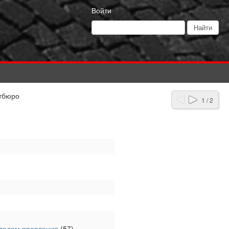
Войти
тбюро
1 / 2
етодам правления
(57)