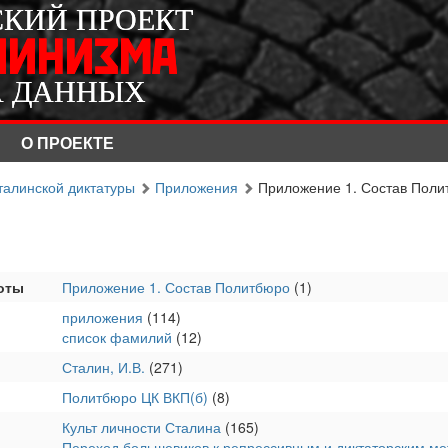
СКИЙ ПРОЕКТ
СКИЙ ПРОЕКТ
ЛИНИЗМА
ЛИНИЗМА
А ДАННЫХ
А ДАННЫХ
О ПРОЕКТЕ
талинской диктатуры
Приложения
Приложение 1. Состав Поли
оты
Приложение 1. Состав Политбюро
(1)
приложения
(114)
список фамилий
(12)
Сталин, И.В.
(271)
Политбюро ЦК ВКП(б)
(8)
Культ личности Сталина
(165)
Переход большевиков к репрессивным и диктаторским м