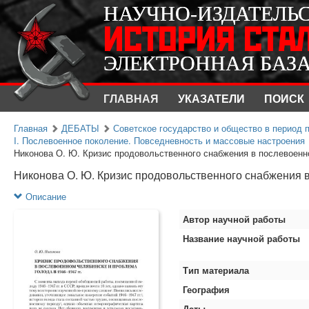
НАУЧНО-ИЗДАТЕЛЬ
НАУЧНО-ИЗДАТЕЛЬ
ИСТОРИЯ СТА
ИСТОРИЯ СТА
ЭЛЕКТРОННАЯ БАЗ
ЭЛЕКТРОННАЯ БАЗ
ГЛАВНАЯ
УКАЗАТЕЛИ
ПОИСК
Главная
ДЕБАТЫ
Советское государство и общество в период п
I. Послевоенное поколение. Повседневность и массовые настроения
Никонова О. Ю. Кризис продовольственного снабжения в послевоенно
Никонова О. Ю. Кризис продовольственного снабжения в
Описание
Автор научной работы
Название научной работы
Тип материала
География
Даты