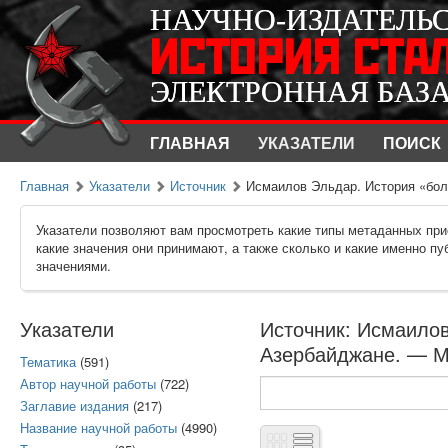
НАУЧНО-ИЗДАТЕЛЬ
НАУЧНО-ИЗДАТЕЛЬ
ИСТОРИЯ СТА
ИСТОРИЯ СТА
ЭЛЕКТРОННАЯ БАЗ
ЭЛЕКТРОННАЯ БАЗ
ГЛАВНАЯ
УКАЗАТЕЛИ
ПОИСК
Главная
Указатели
Источник
Исмаилов Эльдар. История «боль
Указатели позволяют вам просмотреть какие типы метаданных при
какие значения они принимают, а также сколько и какие именно п
значениями.
Указатели
Источник: Исмаилов
Азербайджане. — М.
Тематика
(591)
Автор научной работы
(722)
Заглавие издания
(217)
Название научной работы
(4990)