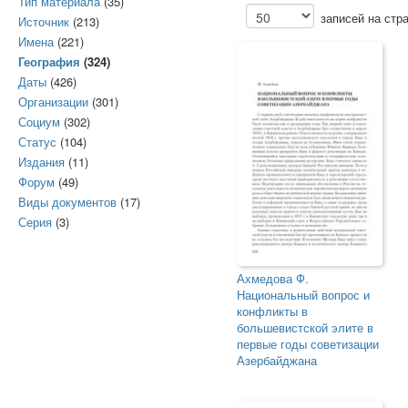
Тип материала
(35)
записей на стр
Источник
(213)
Имена
(221)
География
(324)
Даты
(426)
Организации
(301)
Социум
(302)
Статус
(104)
Издания
(11)
Форум
(49)
Виды документов
(17)
Серия
(3)
Ахмедова Ф.
Национальный вопрос и
конфликты в
большевистской элите в
первые годы советизации
Азербайджана