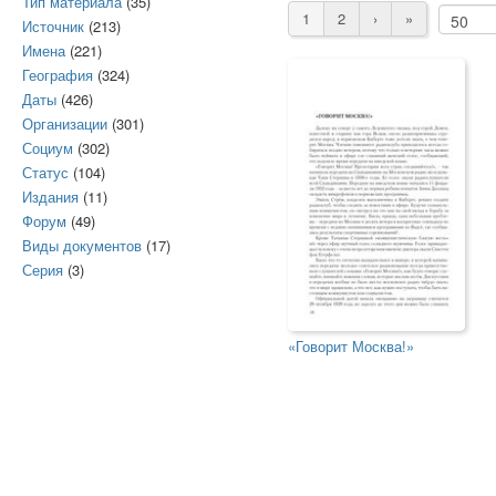
Тип материала
(35)
1
2
›
»
Источник
(213)
Имена
(221)
География
(324)
Даты
(426)
Организации
(301)
Социум
(302)
Статус
(104)
Издания
(11)
Форум
(49)
Виды документов
(17)
Серия
(3)
«Говорит Москва!»